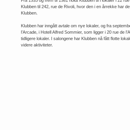
Fra 1935 og frem til 1981 holdt Klubben til i lokaler i 22 rue
Klubben til 242, rue de Rivoli, hvor den i en årrekke har 
Klubben.
Klubben har inngått avtale om nye lokaler, og fra septembe
l’Arcade, i Hotell Alfred Sommier, som ligger i 20 rue de l
tidligere lokaler. I salongene har Klubben nå fått flotte lo
videre aktiviteter.