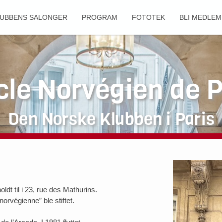
UBBENS SALONGER
PROGRAM
FOTOTEK
BLI MEDLEM
cle Norvégien de P
Den Norske Klubben i Paris
ldt til i 23, rue des Mathurins.
norvégienne” ble stiftet.